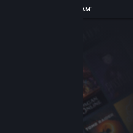
Iniciar sessão
Loja
Comunidade
Sobre
Suporte
Alterar idioma
Baixe o aplicativo móvel do Steam
Ver versão para computadores