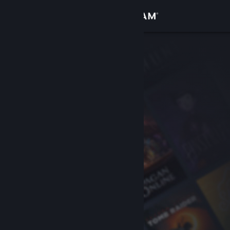
Iniciar sessão
Loja
Comunidade
Sobre
Suporte
Alterar idioma
Baixe o aplicativo móvel do Steam
Ver versão para computadores