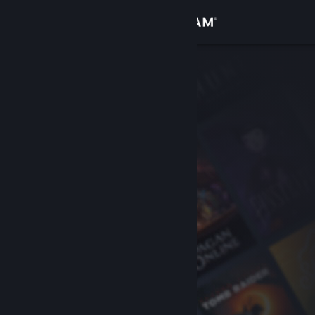
Iniciar sessão
Loja
Comunidade
Sobre
Suporte
Alterar idioma
Baixe o aplicativo móvel do Steam
Ver versão para computadores