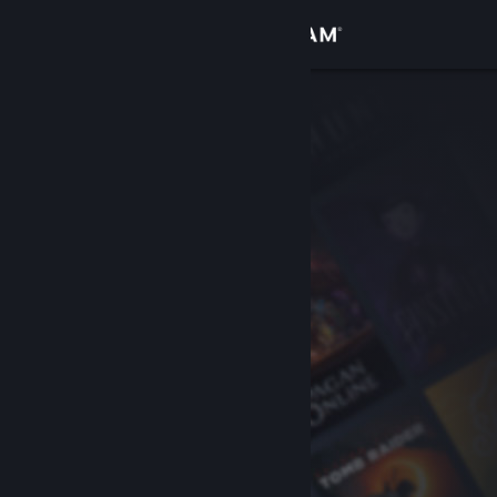
Iniciar sessão
Loja
Comunidade
Sobre
Suporte
Alterar idioma
Baixe o aplicativo móvel do Steam
Ver versão para computadores