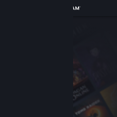
Iniciar sessão
Loja
Comunidade
Sobre
Suporte
Alterar idioma
Baixe o aplicativo móvel do Steam
Ver versão para computadores