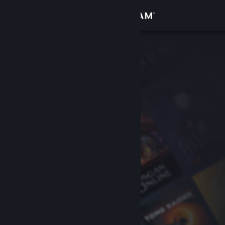
Iniciar sessão
Loja
Comunidade
Sobre
Suporte
Alterar idioma
Baixe o aplicativo móvel do Steam
Ver versão para computadores