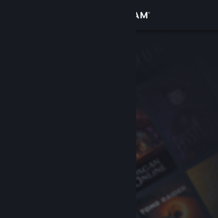
Iniciar sessão
Loja
Comunidade
Sobre
Suporte
Alterar idioma
Baixe o aplicativo móvel do Steam
Ver versão para computadores