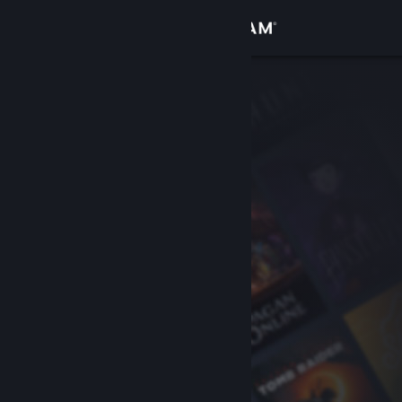
Iniciar sessão
Loja
Comunidade
Sobre
Suporte
Alterar idioma
Baixe o aplicativo móvel do Steam
Ver versão para computadores