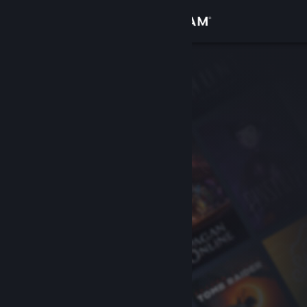
Iniciar sessão
Loja
Comunidade
Sobre
Suporte
Alterar idioma
Baixe o aplicativo móvel do Steam
Ver versão para computadores