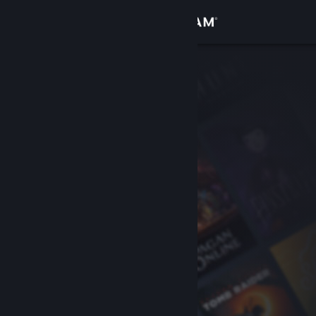
Iniciar sessão
Loja
Comunidade
Sobre
Suporte
Alterar idioma
Baixe o aplicativo móvel do Steam
Ver versão para computadores