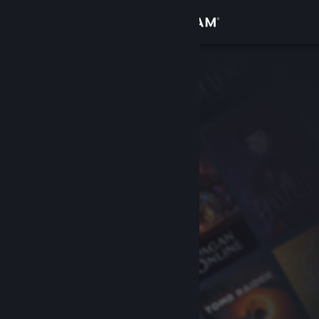
Iniciar sessão
Loja
Comunidade
Sobre
Suporte
Alterar idioma
Baixe o aplicativo móvel do Steam
Ver versão para computadores