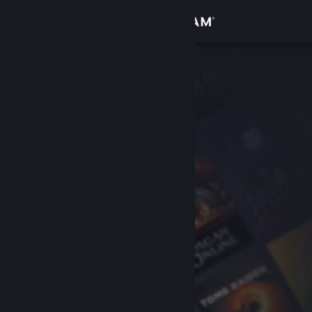
Iniciar sessão
Loja
Comunidade
Sobre
Suporte
Alterar idioma
Baixe o aplicativo móvel do Steam
Ver versão para computadores