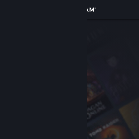
Iniciar sessão
Loja
Comunidade
Sobre
Suporte
Alterar idioma
Baixe o aplicativo móvel do Steam
Ver versão para computadores