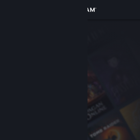
Iniciar sessão
Loja
Comunidade
Sobre
Suporte
Alterar idioma
Baixe o aplicativo móvel do Steam
Ver versão para computadores