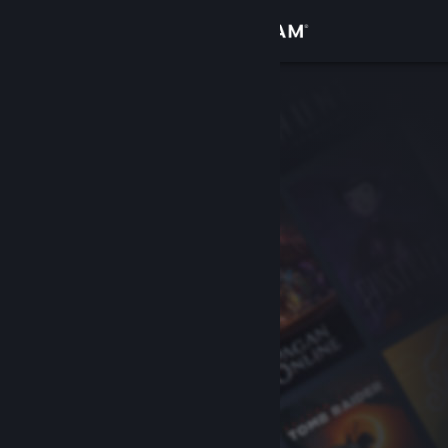
Iniciar sessão
Loja
Comunidade
Sobre
Suporte
Alterar idioma
Baixe o aplicativo móvel do Steam
Ver versão para computadores