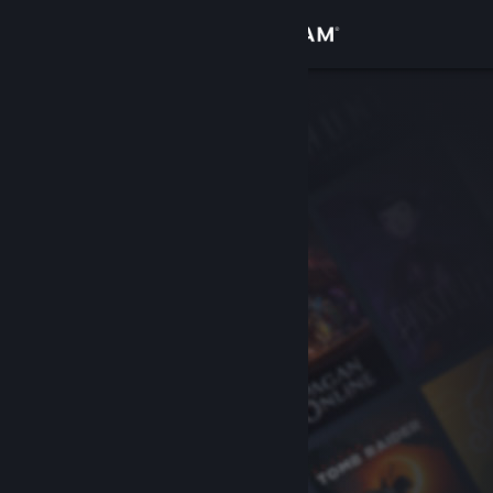
Iniciar sessão
Loja
Comunidade
Sobre
Suporte
Alterar idioma
Baixe o aplicativo móvel do Steam
Ver versão para computadores