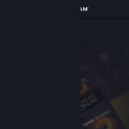
Iniciar sessão
Loja
Comunidade
Sobre
Suporte
Alterar idioma
Baixe o aplicativo móvel do Steam
Ver versão para computadores