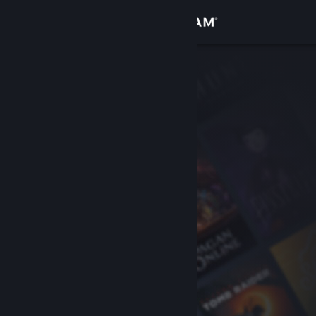
Iniciar sessão
Loja
Comunidade
Sobre
Suporte
Alterar idioma
Baixe o aplicativo móvel do Steam
Ver versão para computadores