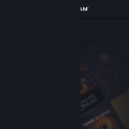
Iniciar sessão
Loja
Comunidade
Sobre
Suporte
Alterar idioma
Baixe o aplicativo móvel do Steam
Ver versão para computadores