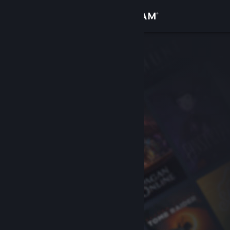
Iniciar sessão
Loja
Comunidade
Sobre
Suporte
Alterar idioma
Baixe o aplicativo móvel do Steam
Ver versão para computadores