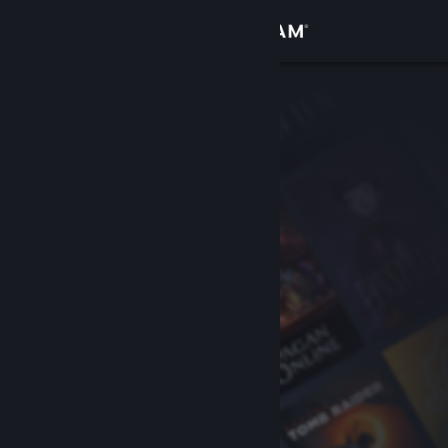
Iniciar sessão
Loja
Comunidade
Sobre
Suporte
Alterar idioma
Baixe o aplicativo móvel do Steam
Ver versão para computadores