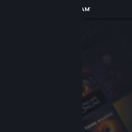
Iniciar sessão
Loja
Comunidade
Sobre
Suporte
Alterar idioma
Baixe o aplicativo móvel do Steam
Ver versão para computadores