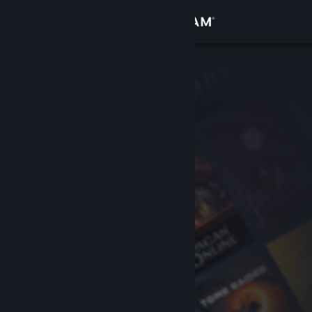
Iniciar sessão
Loja
Comunidade
Sobre
Suporte
Alterar idioma
Baixe o aplicativo móvel do Steam
Ver versão para computadores