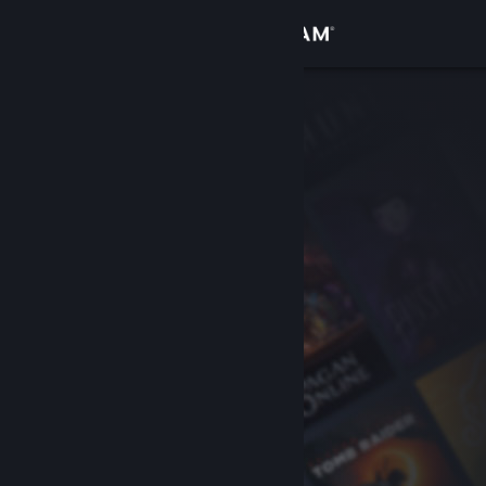
Iniciar sessão
Loja
Comunidade
Sobre
Suporte
Alterar idioma
Baixe o aplicativo móvel do Steam
Ver versão para computadores