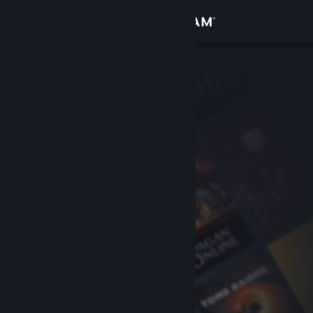
Iniciar sessão
Loja
Comunidade
Sobre
Suporte
Alterar idioma
Baixe o aplicativo móvel do Steam
Ver versão para computadores