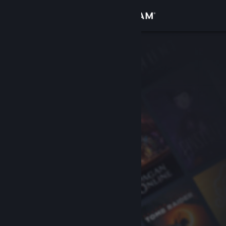
Iniciar sessão
Loja
Comunidade
Sobre
Suporte
Alterar idioma
Baixe o aplicativo móvel do Steam
Ver versão para computadores