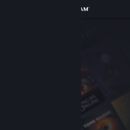
Iniciar sessão
Loja
Comunidade
Sobre
Suporte
Alterar idioma
Baixe o aplicativo móvel do Steam
Ver versão para computadores