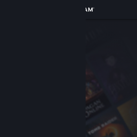
Iniciar sessão
Loja
Comunidade
Sobre
Suporte
Alterar idioma
Baixe o aplicativo móvel do Steam
Ver versão para computadores