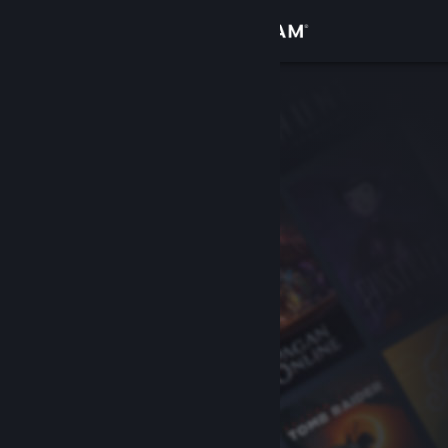
Iniciar sessão
Loja
Comunidade
Sobre
Suporte
Alterar idioma
Baixe o aplicativo móvel do Steam
Ver versão para computadores