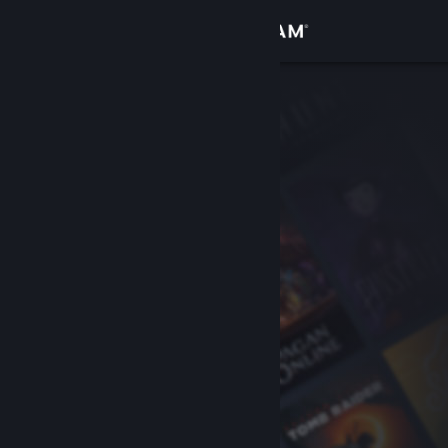
Iniciar sessão
Loja
Comunidade
Sobre
Suporte
Alterar idioma
Baixe o aplicativo móvel do Steam
Ver versão para computadores