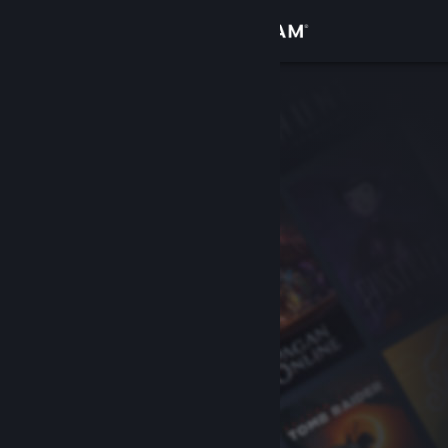
Iniciar sessão
Loja
Comunidade
Sobre
Suporte
Alterar idioma
Baixe o aplicativo móvel do Steam
Ver versão para computadores