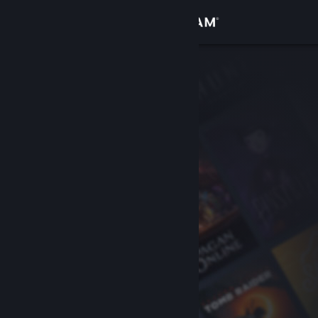
Iniciar sessão
Loja
Comunidade
Sobre
Suporte
Alterar idioma
Baixe o aplicativo móvel do Steam
Ver versão para computadores