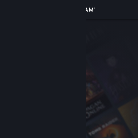
Iniciar sessão
Loja
Comunidade
Sobre
Suporte
Alterar idioma
Baixe o aplicativo móvel do Steam
Ver versão para computadores