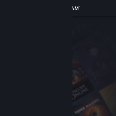
Iniciar sessão
Loja
Comunidade
Sobre
Suporte
Alterar idioma
Baixe o aplicativo móvel do Steam
Ver versão para computadores