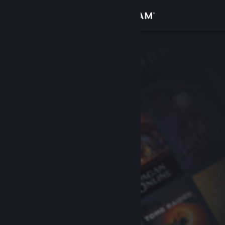
Iniciar sessão
Loja
Comunidade
Sobre
Suporte
Alterar idioma
Baixe o aplicativo móvel do Steam
Ver versão para computadores