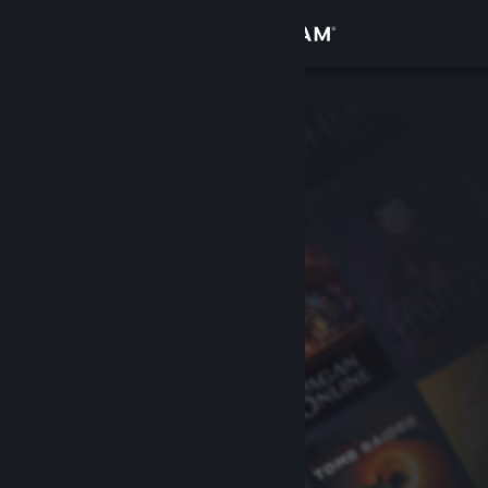
Iniciar sessão
Loja
Comunidade
Sobre
Suporte
Alterar idioma
Baixe o aplicativo móvel do Steam
Ver versão para computadores