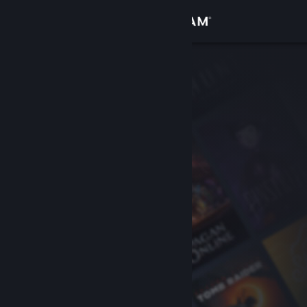
Iniciar sessão
Loja
Comunidade
Sobre
Suporte
Alterar idioma
Baixe o aplicativo móvel do Steam
Ver versão para computadores