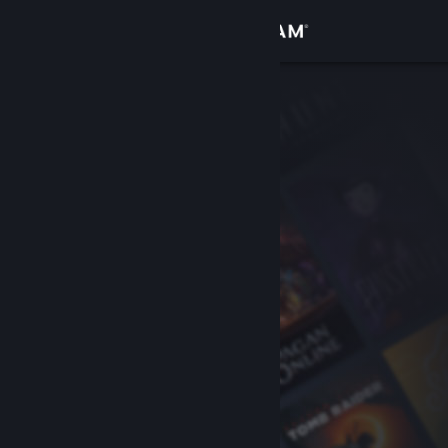
Iniciar sessão
Loja
Comunidade
Sobre
Suporte
Alterar idioma
Baixe o aplicativo móvel do Steam
Ver versão para computadores