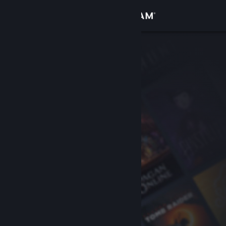
Iniciar sessão
Loja
Comunidade
Sobre
Suporte
Alterar idioma
Baixe o aplicativo móvel do Steam
Ver versão para computadores