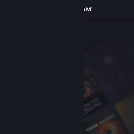
Iniciar sessão
Loja
Comunidade
Sobre
Suporte
Alterar idioma
Baixe o aplicativo móvel do Steam
Ver versão para computadores