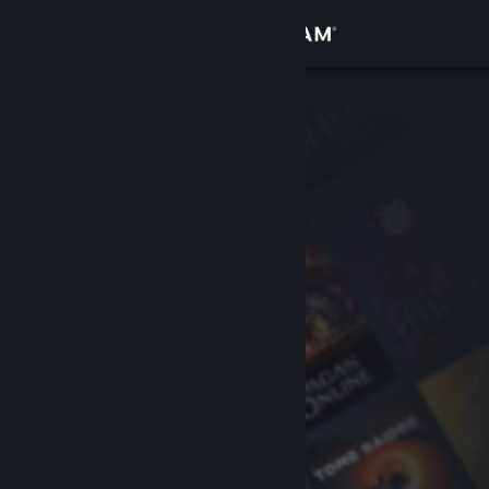
Iniciar sessão
Loja
Comunidade
Sobre
Suporte
Alterar idioma
Baixe o aplicativo móvel do Steam
Ver versão para computadores