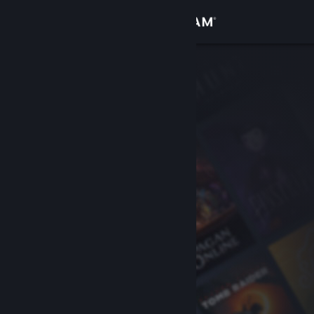
Iniciar sessão
Loja
Comunidade
Sobre
Suporte
Alterar idioma
Baixe o aplicativo móvel do Steam
Ver versão para computadores