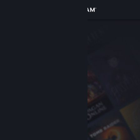
Iniciar sessão
Loja
Comunidade
Sobre
Suporte
Alterar idioma
Baixe o aplicativo móvel do Steam
Ver versão para computadores