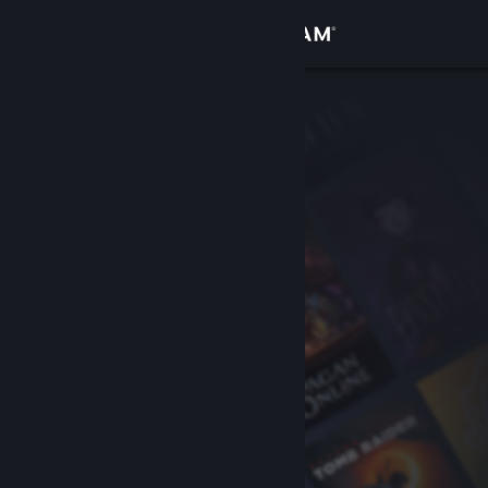
Iniciar sessão
Loja
Comunidade
Sobre
Suporte
Alterar idioma
Baixe o aplicativo móvel do Steam
Ver versão para computadores