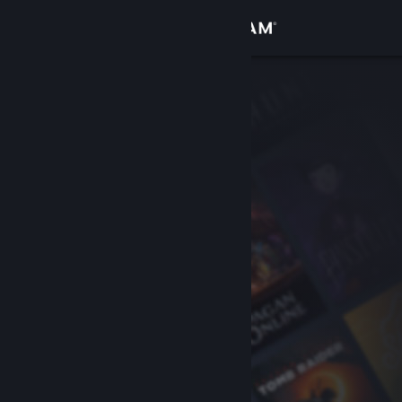
Iniciar sessão
Loja
Comunidade
Sobre
Suporte
Alterar idioma
Baixe o aplicativo móvel do Steam
Ver versão para computadores