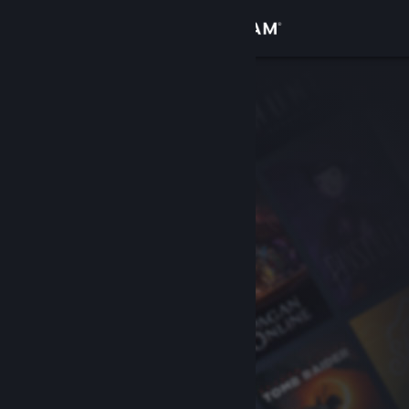
Iniciar sessão
Loja
Comunidade
Sobre
Suporte
Alterar idioma
Baixe o aplicativo móvel do Steam
Ver versão para computadores