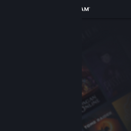
Iniciar sessão
Loja
Comunidade
Sobre
Suporte
Alterar idioma
Baixe o aplicativo móvel do Steam
Ver versão para computadores