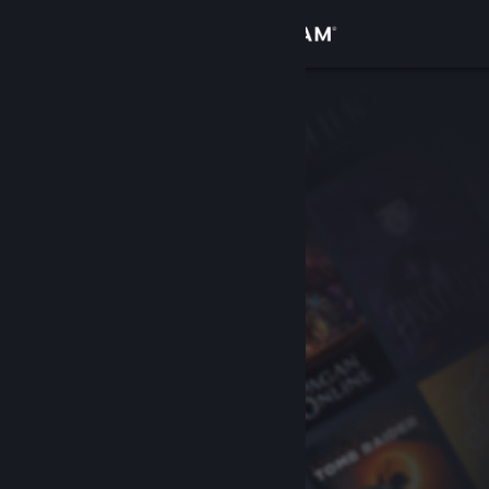
Iniciar sessão
Loja
Comunidade
Sobre
Suporte
Alterar idioma
Baixe o aplicativo móvel do Steam
Ver versão para computadores