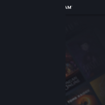
Iniciar sessão
Loja
Comunidade
Sobre
Suporte
Alterar idioma
Baixe o aplicativo móvel do Steam
Ver versão para computadores