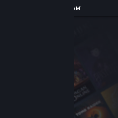
Iniciar sessão
Loja
Comunidade
Sobre
Suporte
Alterar idioma
Baixe o aplicativo móvel do Steam
Ver versão para computadores